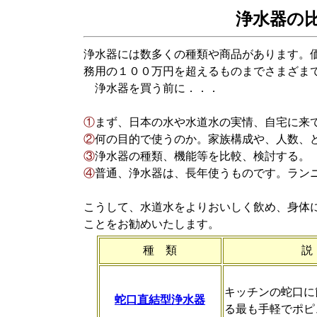
浄水器の
浄水器には数多くの種類や商品があります。
務用の１００万円を超えるものまでさまざま
浄水器を買う前に．．．
①
まず、日本の水や水道水の実情、自宅に来
②
何の目的で使うのか。家族構成や、人数、
③
浄水器の種類、機能等を比較、検討する。
④
普通、浄水器は、長年使うものです。ラン
こうして、水道水をよりおいしく飲め、身体
ことをお勧めいたします。
種 類
説
キッチンの蛇口に
蛇口直結型浄水器
る最も手軽でポピ